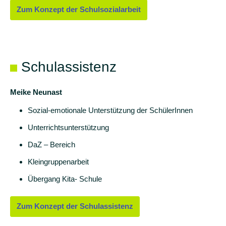
Zum Konzept der Schulsozialarbeit
Elternbriefe
Berichte
Schulassistenz
Meike Neunast
Sozial-emotionale Unterstützung der SchülerInnen
Unterrichtsunterstützung
DaZ – Bereich
Kleingruppenarbeit
Übergang Kita- Schule
Zum Konzept der Schulassistenz