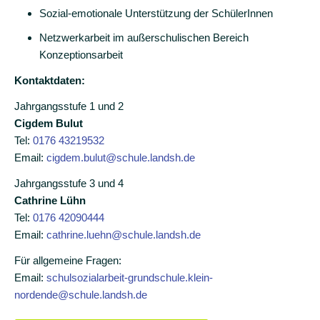
Schulkonzept
Sozial-emotionale Unterstützung der SchülerInnen
Eingangsphase
Netzwerkarbeit im außerschulischen Bereich
Konzeptionsarbeit
Inklusion
Kontaktdaten:
Schulsozialarbeit
Jahrgangsstufe 1 und 2
Schulassistenz
Cigdem Bulut
Tel:
0176 43219532
Schulprogramm
Email:
cigdem.bulut@schule.landsh.de
Enrichment-
Jahrgangsstufe 3 und 4
Programm
Cathrine Lühn
Tel:
0176 42090444
Betreuung
Email:
cathrine.luehn@schule.landsh.de
Schulverein
Für allgemeine Fragen:
Email:
schulsozialarbeit-grundschule.klein-
Aktuelles
nordende@schule.landsh.de
Termine