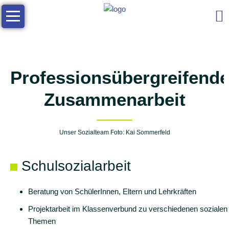
Navigation
Die
überspringen
Schule
Allgemeine
Infos
Professionsübergreifend
Kontakt
Zusammenarbeit
Das
Schulleben
Unser Sozialteam Foto: Kai Sommerfeld
Team
Soziales
Schulsozialarbeit
Zusammenarbeit
Arbeitsgemeinschaften
Beratung von SchülerInnen, Eltern und Lehrkräften
Projektarbeit im Klassenverbund zu verschiedenen sozialen
Elternmitarbeit
Themen