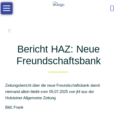
Navigation
Die
überspringen
Schule
Allgemeine
Infos
Kontakt
Bericht HAZ: Neue
Das
Freundschaftsbank
Schulleben
Team
Soziales
Zeitungsbericht über die neue Freundschaftsbank damit
Zusammenarbeit
niemand allein bleibt vom 05.07.2025 von jhf aus der
Arbeitsgemeinschaften
Holsteiner Allgemeine Zeitung
Bild: Frank
Elternmitarbeit