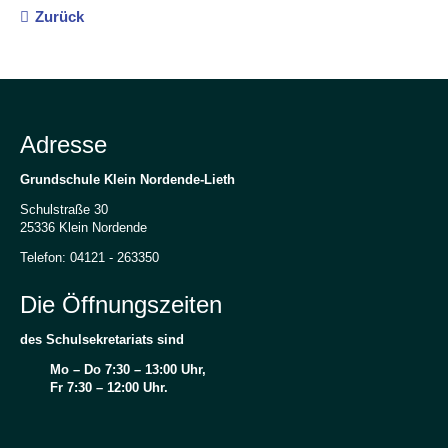
Schulkonzept
Zurück
Eingangsphase
Inklusion
Schulsozialarbeit
Adresse
Schulassistenz
Grundschule Klein Nordende-Lieth
Schulprogramm
Schulstraße 30
25336 Klein Nordende
Enrichment-
Telefon: 04121 - 263350
Programm
Die Öffnungszeiten
Betreuung
des Schulsekretariats sind
Schulverein
Mo – Do 7:30 – 13:00 Uhr,
Aktuelles
Fr 7:30 – 12:00 Uhr.
Termine